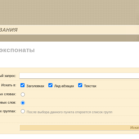
 экспонаты
ый запрос:
Искать в:
Заголовках
Лид-абзацах
Текстах
ых словах:
евых слов:
х группах:
После выбора данного пункта откроется список групп