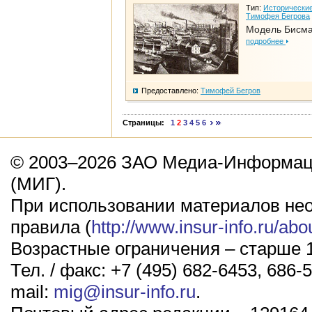
Тип:
Исторические
Тимофея Бегрова
Модель Бисм
подробнее
Предоставлено:
Тимофей Бегров
Страницы:
1
2
3
4
5
6
© 2003–2026 ЗАО Медиа-Информаци
(МИГ).
При использовании материалов не
правила (
http://www.insur-info.ru/abo
Возрастные ограничения – старше 1
Тел. / факс: +7 (495) 682-6453, 686-5
mail:
mig@insur-info.ru
.