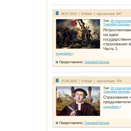
08.07.2022 | 9 Кбайт | просмотров: 847
Тип:
Исторические
Тимофея Бегрова
Ретроспективн
на идеи
государственн
страхования 
Часть 1
подробнее
Предоставлено:
Тимофей Бегров
23.06.2022 | 9 Кбайт | просмотров: 754
Тип:
Исторические
Тимофея Бегрова
Страхование 
предъявителя
подробнее
Предоставлено:
Тимофей Бегров