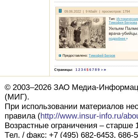
09.06.2022 | 9 Кбайт | просмотров: 1794
Тип:
Исторические
Тимофея Бегрова
Уильям Палме
врача-убийцы.
подробнее
Предоставлено:
Тимофей Бегров
Страницы:
1
2
3
4
5
6
7
8
9
© 2003–2026 ЗАО Медиа-Информаци
(МИГ).
При использовании материалов не
правила (
http://www.insur-info.ru/abo
Возрастные ограничения – старше 1
Тел. / факс: +7 (495) 682-6453, 686-5