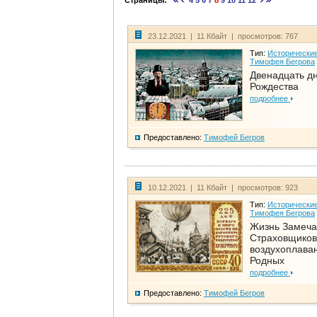
Страницы:
4
5
6
7
8
9
10
11
12
23.12.2021 | 11 Кбайт | просмотров: 767
Тип:
Исторические
Тимофея Бегрова
Двенадцать д
Рождества
подробнее
Предоставлено:
Тимофей Бегров
10.12.2021 | 11 Кбайт | просмотров: 923
Тип:
Исторические
Тимофея Бегрова
Жизнь Замеча
Страховщиков
воздухоплаван
Родных
подробнее
Предоставлено:
Тимофей Бегров