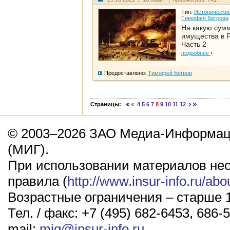
Тип:
Исторические
Тимофея Бегрова
На какую сум
имущества в Р
Часть 2
подробнее
Предоставлено:
Тимофей Бегров
Страницы:
4
5
6
7
8
9
10
11
12
© 2003–2026 ЗАО Медиа-Информаци
(МИГ).
При использовании материалов не
правила (
http://www.insur-info.ru/abo
Возрастные ограничения – старше 1
Тел. / факс: +7 (495) 682-6453, 686-5
mail:
mig@insur-info.ru
.