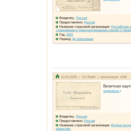
Владелец :
Россия
Предоставлено:
Россия
Название страховой организации:
Российское 
страхования и транспортирования кладей и това
Год:
1901
Период:
До революции
22.04.2009 | 122 Кбайт | просмотров: 1698
Визитная карт
подробнее
Владелец :
Россия
Предоставлено:
Россия
Название страховой организации:
Второе росс
общество