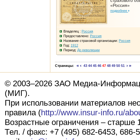
страхового о
«Россия»
подробнее
Владелец :
Россия
Предоставлено:
Россия
Название страховой организации:
Россия
Год:
1912
Период:
До революции
Страницы:
43
44
45
46
47
48
49
50
51
© 2003–2026 ЗАО Медиа-Информаци
(МИГ).
При использовании материалов не
правила (
http://www.insur-info.ru/abo
Возрастные ограничения – старше 1
Тел. / факс: +7 (495) 682-6453, 686-5