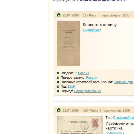
Страницы:
43
44
45
46
47
48
49
50
51
22.04.2009 | 117 Кбайт | просмотров: 1535
Конверт к полису
подробнее
Владелец :
Россия
Предоставлено:
Россия
Название страховой организации:
Саламандра
Год:
1918
Период:
После революции
22.04.2009 | 195 Кбайт | просмотров: 1359
Тип:
Страховой п
Извещение-по
карточка
подробнее