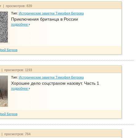
йт | просмотров: 839
Тип:
Исторические заметки Тимофея Бегрова
Приключения британца в России
подробнее
фей Бегров
т | просмотров: 1193
Тип:
Исторические заметки Тимофея Бегрова
Хорошее дело соцстрахом назовут. Часть 1
подробнее
фей Бегров
т | просмотров: 764