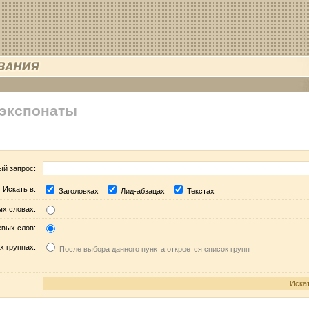
 экспонаты
ый запрос:
Искать в:
Заголовках
Лид-абзацах
Текстах
ых словах:
евых слов:
х группах:
После выбора данного пункта откроется список групп