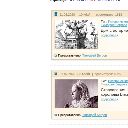
Страницы:
13
14
15
16
17
18
19
20
21
11.03.2020 | 10 Кбайт | просмотров: 1813
Тип:
Исторические
Тимофея Бегрова
Дом с историе
подробнее
Предоставлено:
Тимофей Бегров
07.02.2020 | 8 Кбайт | просмотров: 1626
Тип:
Исторические
Тимофея Бегрова
Страхования 
королевы Вик
подробнее
Предоставлено:
Тимофей Бегров