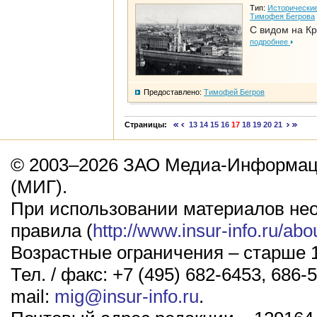
Тип:
Исторические
Тимофея Бегрова
С видом на К
подробнее
Предоставлено:
Тимофей Бегров
Страницы:
13
14
15
16
17
18
19
20
21
© 2003–2026 ЗАО Медиа-Информаци
(МИГ).
При использовании материалов не
правила (
http://www.insur-info.ru/abo
Возрастные ограничения – старше 1
Тел. / факс: +7 (495) 682-6453, 686-5
mail:
mig@insur-info.ru
.