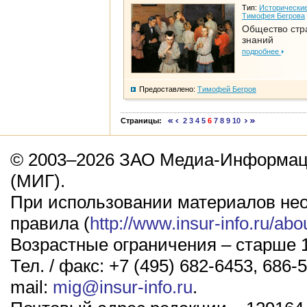
Тип:
Исторические
Тимофея Бегрова
Общество стр
знаний
подробнее
Предоставлено:
Тимофей Бегров
Страницы:
2
3
4
5
6
7
8
9
10
© 2003–2026 ЗАО Медиа-Информаци
(МИГ).
При использовании материалов не
правила (
http://www.insur-info.ru/abo
Возрастные ограничения – старше 1
Тел. / факс: +7 (495) 682-6453, 686-5
mail:
mig@insur-info.ru
.