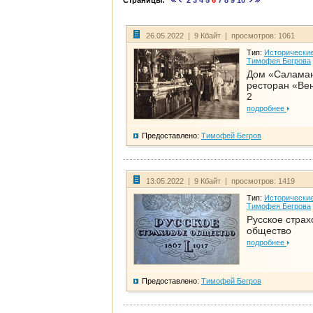
Страницы:
2
3
4
5
6
7
8
9
10
26.05.2022 | 9 Кбайт | просмотров: 1061
Тип:
Исторические
Тимофея Бегрова
Дом «Салама
ресторан «Вен
2
подробнее
Предоставлено:
Тимофей Бегров
13.05.2022 | 9 Кбайт | просмотров: 1419
Тип:
Исторические
Тимофея Бегрова
Русское страх
общество
подробнее
Предоставлено:
Тимофей Бегров