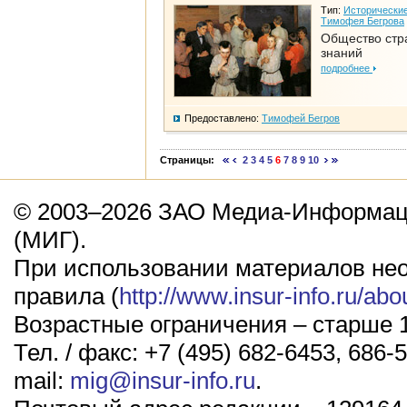
Тип:
Исторические
Тимофея Бегрова
Общество стр
знаний
подробнее
Предоставлено:
Тимофей Бегров
Страницы:
2
3
4
5
6
7
8
9
10
© 2003–2026 ЗАО Медиа-Информаци
(МИГ).
При использовании материалов не
правила (
http://www.insur-info.ru/abo
Возрастные ограничения – старше 1
Тел. / факс: +7 (495) 682-6453, 686-5
mail:
mig@insur-info.ru
.