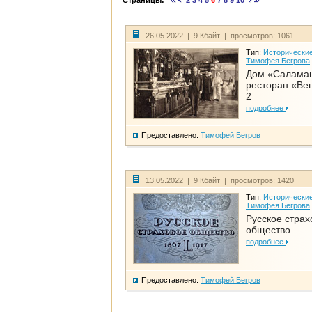
Страницы:
2
3
4
5
6
7
8
9
10
26.05.2022 | 9 Кбайт | просмотров: 1061
Тип:
Исторические
Тимофея Бегрова
Дом «Салама
ресторан «Вен
2
подробнее
Предоставлено:
Тимофей Бегров
13.05.2022 | 9 Кбайт | просмотров: 1420
Тип:
Исторические
Тимофея Бегрова
Русское страх
общество
подробнее
Предоставлено:
Тимофей Бегров