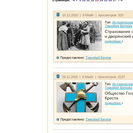
Страницы:
9
10
11
12
13
14
15
16
17
10.12.2020 | 8 Кбайт | просмотров: 925
Тип:
Исторические
Тимофея Бегрова
Страхование 
и дворянский 
подробнее
Предоставлено:
Тимофей Бегров
26.11.2020 | 8 Кбайт | просмотров: 2237
Тип:
Исторические
Тимофея Бегрова
Общество Гол
Креста
подробнее
Предоставлено:
Тимофей Бегров