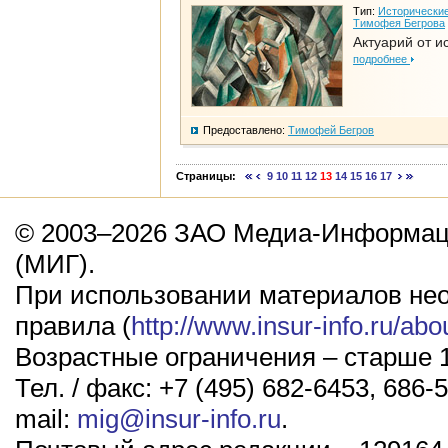
Тип:
Исторические
Тимофея Бегрова
Актуарий от и
подробнее
Предоставлено:
Тимофей Бегров
Страницы:
9
10
11
12
13
14
15
16
17
© 2003–2026 ЗАО Медиа-Информаци
(МИГ).
При использовании материалов не
правила (
http://www.insur-info.ru/abo
Возрастные ограничения – старше 1
Тел. / факс: +7 (495) 682-6453, 686-5
mail:
mig@insur-info.ru
.