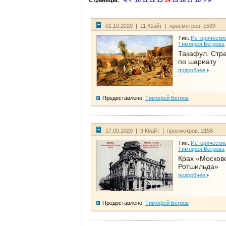
Страницы:
10
11
12
13
14
15
16
17
18
01.10.2020 | 11 Кбайт | просмотров: 1599
Тип:
Исторические
Тимофея Бегрова
Такафул. Стр
по шариату
подробнее
Предоставлено:
Тимофей Бегров
17.09.2020 | 9 Кбайт | просмотров: 2158
Тип:
Исторические
Тимофея Бегрова
Крах «Москов
Ротшильда»
подробнее
Предоставлено:
Тимофей Бегров