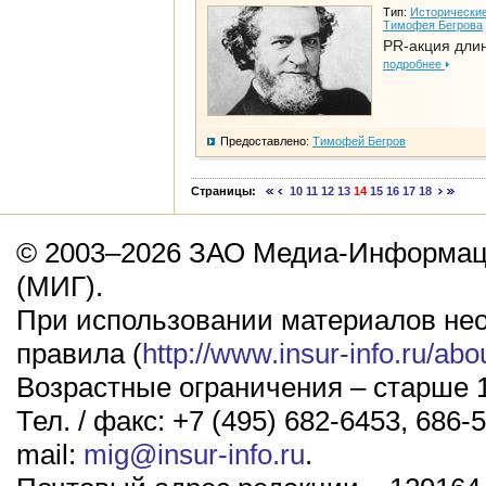
Тип:
Исторические
Тимофея Бегрова
PR-акция дли
подробнее
Предоставлено:
Тимофей Бегров
Страницы:
10
11
12
13
14
15
16
17
18
© 2003–2026 ЗАО Медиа-Информаци
(МИГ).
При использовании материалов не
правила (
http://www.insur-info.ru/abo
Возрастные ограничения – старше 1
Тел. / факс: +7 (495) 682-6453, 686-5
mail:
mig@insur-info.ru
.