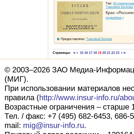
Тип:
Исторические
Тимофея Бегрова
Крах «Россия
подробнее
Предоставлено:
Тимофей Бегров
Страницы:
15
16
17
18
19
20
21
22
23
© 2003–2026 ЗАО Медиа-Информаци
(МИГ).
При использовании материалов не
правила (
http://www.insur-info.ru/abo
Возрастные ограничения – старше 1
Тел. / факс: +7 (495) 682-6453, 686-5
mail:
mig@insur-info.ru
.