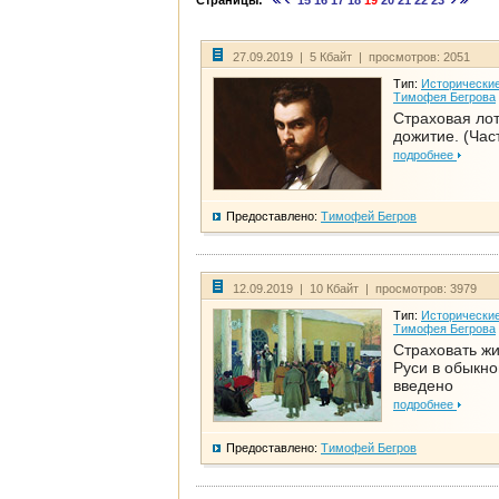
Страницы:
15
16
17
18
19
20
21
22
23
27.09.2019 | 5 Кбайт | просмотров: 2051
Тип:
Исторические
Тимофея Бегрова
Страховая ло
дожитие. (Част
подробнее
Предоставлено:
Тимофей Бегров
12.09.2019 | 10 Кбайт | просмотров: 3979
Тип:
Исторические
Тимофея Бегрова
Страховать ж
Руси в обыкно
введено
подробнее
Предоставлено:
Тимофей Бегров