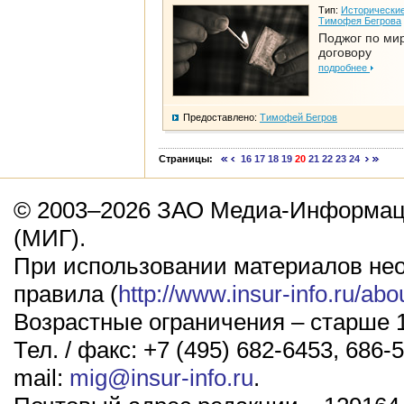
Тип:
Исторические
Тимофея Бегрова
Поджог по ми
договору
подробнее
Предоставлено:
Тимофей Бегров
Страницы:
16
17
18
19
20
21
22
23
24
© 2003–2026 ЗАО Медиа-Информаци
(МИГ).
При использовании материалов не
правила (
http://www.insur-info.ru/abo
Возрастные ограничения – старше 1
Тел. / факс: +7 (495) 682-6453, 686-5
mail:
mig@insur-info.ru
.