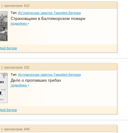
т | просмотров: 610
Тип:
Исторические заметки Тимофея Бегрова
Страховщики в Балтиморском пожаре
подробнее
фей Бегров
т | просмотров: 532
Тип:
Исторические заметки Тимофея Бегрова
Дело о пропавших грибах
подробнее
фей Бегров
т | просмотров: 649