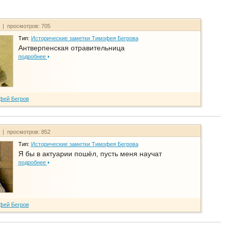
т | просмотров: 705
Тип:
Исторические заметки Тимофея Бегрова
Антверпенская отравительница
подробнее
фей Бегров
т | просмотров: 852
Тип:
Исторические заметки Тимофея Бегрова
Я бы в актуарии пошёл, пусть меня научат
подробнее
фей Бегров