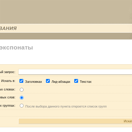
 экспонаты
ый запрос:
Искать в:
Заголовках
Лид-абзацах
Текстах
ых словах:
евых слов:
х группах:
После выбора данного пункта откроется список групп