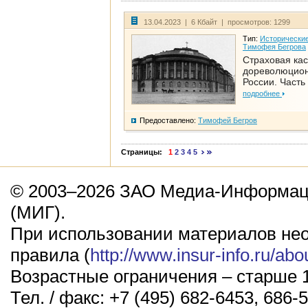
13.04.2023 | 6 Кбайт | просмотров: 1299
Тип:
Исторические
Тимофея Бегрова
Страховая кас
дореволюцио
России. Часть
подробнее
Предоставлено:
Тимофей Бегров
Страницы:
1
2
3
4
5
© 2003–2026 ЗАО Медиа-Информаци
(МИГ).
При использовании материалов не
правила (
http://www.insur-info.ru/abo
Возрастные ограничения – старше 1
Тел. / факс: +7 (495) 682-6453, 686-5