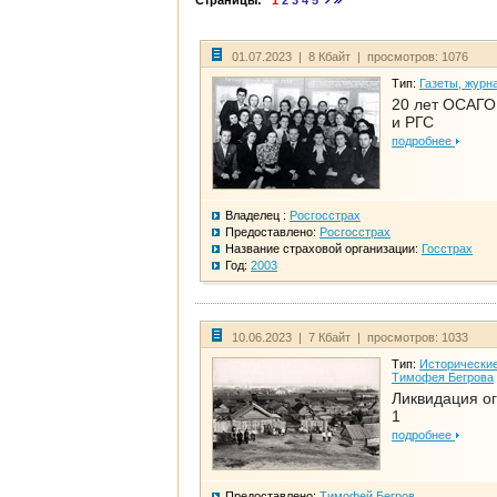
Страницы:
1
2
3
4
5
01.07.2023 | 8 Кбайт | просмотров: 1076
Тип:
Газеты, журн
20 лет ОСАГО.
и РГС
подробнее
Владелец :
Росгосстрах
Предоставлено:
Росгосстрах
Название страховой организации:
Госстрах
Год:
2003
10.06.2023 | 7 Кбайт | просмотров: 1033
Тип:
Исторические
Тимофея Бегрова
Ликвидация ог
1
подробнее
Предоставлено:
Тимофей Бегров