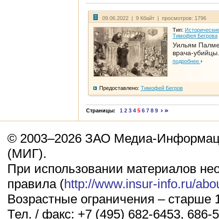
09.06.2022 | 9 Кбайт | просмотров: 1796
Тип:
Исторические
Тимофея Бегрова
Уильям Палме
врача-убийцы.
подробнее
Предоставлено:
Тимофей Бегров
Страницы:
1
2
3
4
5
6
7
8
9
© 2003–2026 ЗАО Медиа-Информаци
(МИГ).
При использовании материалов не
правила (
http://www.insur-info.ru/abo
Возрастные ограничения – старше 1
Тел. / факс: +7 (495) 682-6453, 686-5