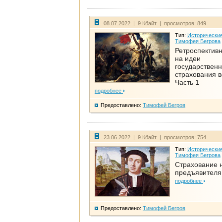
08.07.2022 | 9 Кбайт | просмотров: 849
Тип:
Исторические
Тимофея Бегрова
Ретроспективн
на идеи
государственн
страхования 
Часть 1
подробнее
Предоставлено:
Тимофей Бегров
23.06.2022 | 9 Кбайт | просмотров: 754
Тип:
Исторические
Тимофея Бегрова
Страхование 
предъявителя
подробнее
Предоставлено:
Тимофей Бегров