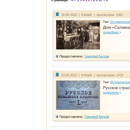
Страницы:
2
3
4
5
6
7
8
9
10
26.05.2022 | 9 Кбайт | просмотров: 1061
Тип:
Исторически
Дом «Саламан
подробнее
Предоставлено:
Тимофей Бегров
13.05.2022 | 9 Кбайт | просмотров: 1419
Тип:
Исторически
Русское стра
подробнее
Предоставлено:
Тимофей Бегров