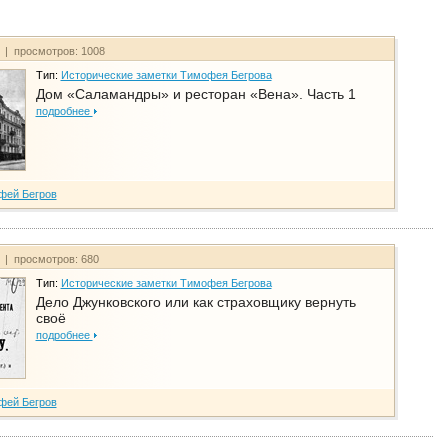
т | просмотров: 1008
Тип:
Исторические заметки Тимофея Бегрова
Дом «Саламандры» и ресторан «Вена». Часть 1
подробнее
фей Бегров
т | просмотров: 680
Тип:
Исторические заметки Тимофея Бегрова
Дело Джунковского или как страховщику вернуть
своё
подробнее
фей Бегров