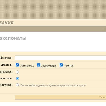
 экспонаты
ый запрос:
Искать в:
Заголовках
Лид-абзацах
Текстах
ых словах:
евых слов:
х группах:
После выбора данного пункта откроется список групп