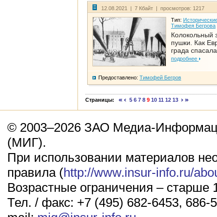
12.08.2021 | 7 Кбайт | просмотров: 1217
Тип:
Исторические
Тимофея Бегрова
Колокольный 
пушки. Как Ев
града спасала
подробнее
Предоставлено:
Тимофей Бегров
Страницы:
5
6
7
8
9
10
11
12
13
© 2003–2026 ЗАО Медиа-Информаци
(МИГ).
При использовании материалов не
правила (
http://www.insur-info.ru/abo
Возрастные ограничения – старше 1
Тел. / факс: +7 (495) 682-6453, 686-5