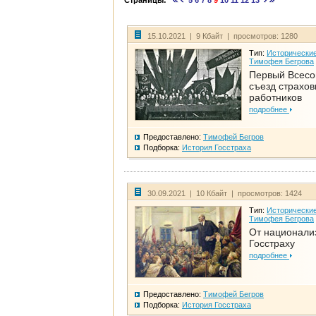
Страницы:
5
6
7
8
9
10
11
12
13
15.10.2021 | 9 Кбайт | просмотров: 1280
Тип:
Исторические
Тимофея Бегрова
Первый Всес
съезд страхо
работников
подробнее
Предоставлено:
Тимофей Бегров
Подборка:
История Госстраха
30.09.2021 | 10 Кбайт | просмотров: 1424
Тип:
Исторические
Тимофея Бегрова
От национали
Госстраху
подробнее
Предоставлено:
Тимофей Бегров
Подборка:
История Госстраха