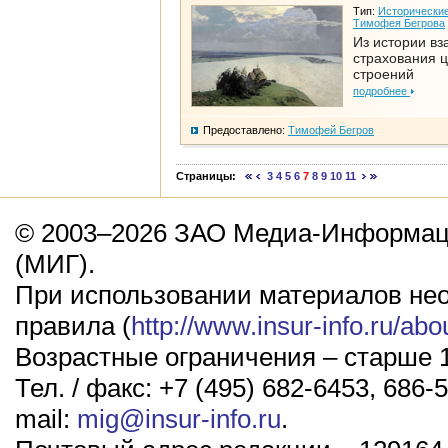
Тип:
Исторические
Тимофея Бегрова
Из истории вз
страхования 
строений
подробнее
Предоставлено:
Тимофей Бегров
Страницы:
3
4
5
6
7
8
9
10
11
© 2003–2026 ЗАО Медиа-Информаци
(МИГ).
При использовании материалов не
правила (
http://www.insur-info.ru/abo
Возрастные ограничения – старше 1
Тел. / факс: +7 (495) 682-6453, 686-5
mail:
mig@insur-info.ru
.