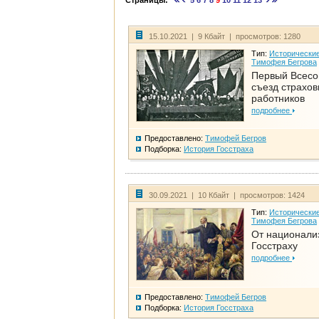
Страницы:
5
6
7
8
9
10
11
12
13
15.10.2021 | 9 Кбайт | просмотров: 1280
Тип:
Исторические
Тимофея Бегрова
Первый Всес
съезд страхо
работников
подробнее
Предоставлено:
Тимофей Бегров
Подборка:
История Госстраха
30.09.2021 | 10 Кбайт | просмотров: 1424
Тип:
Исторические
Тимофея Бегрова
От национали
Госстраху
подробнее
Предоставлено:
Тимофей Бегров
Подборка:
История Госстраха