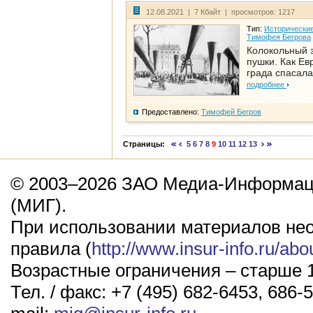
12.08.2021 | 7 Кбайт | просмотров: 1217
Тип:
Исторические
Тимофея Бегрова
Колокольный 
пушки. Как Ев
града спасала
подробнее
Предоставлено:
Тимофей Бегров
Страницы:
5
6
7
8
9
10
11
12
13
© 2003–2026 ЗАО Медиа-Информаци
(МИГ).
При использовании материалов не
правила (
http://www.insur-info.ru/abo
Возрастные ограничения – старше 1
Тел. / факс: +7 (495) 682-6453, 686-5