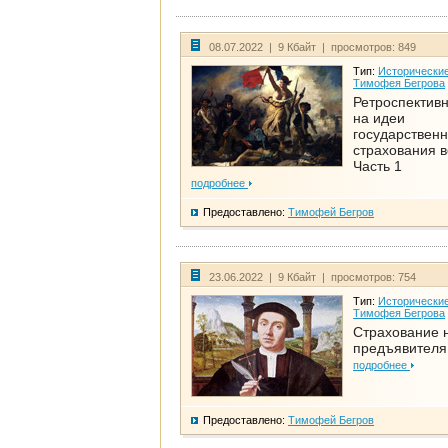
08.07.2022 | 9 Кбайт | просмотров: 849
Тип:
Исторические
Тимофея Бегрова
Ретроспективн
на идеи
государственн
страхования 
Часть 1
подробнее
Предоставлено:
Тимофей Бегров
23.06.2022 | 9 Кбайт | просмотров: 754
Тип:
Исторические
Тимофея Бегрова
Страхование 
предъявителя
подробнее
Предоставлено:
Тимофей Бегров