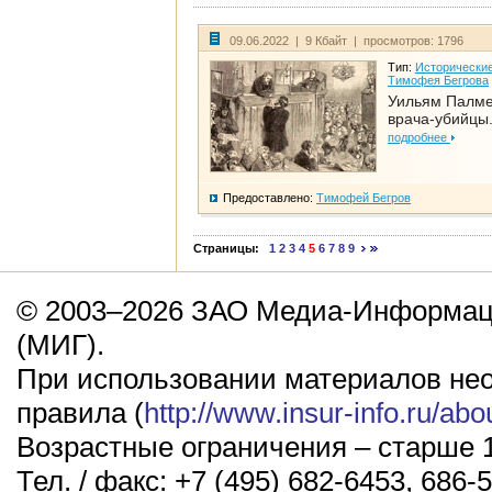
09.06.2022 | 9 Кбайт | просмотров: 1796
Тип:
Исторические
Тимофея Бегрова
Уильям Палме
врача-убийцы.
подробнее
Предоставлено:
Тимофей Бегров
Страницы:
1
2
3
4
5
6
7
8
9
© 2003–2026 ЗАО Медиа-Информаци
(МИГ).
При использовании материалов не
правила (
http://www.insur-info.ru/abo
Возрастные ограничения – старше 1
Тел. / факс: +7 (495) 682-6453, 686-5