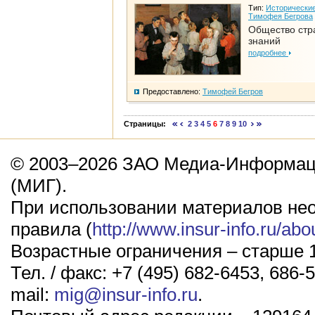
Тип:
Исторические
Тимофея Бегрова
Общество стр
знаний
подробнее
Предоставлено:
Тимофей Бегров
Страницы:
2
3
4
5
6
7
8
9
10
© 2003–2026 ЗАО Медиа-Информаци
(МИГ).
При использовании материалов не
правила (
http://www.insur-info.ru/abo
Возрастные ограничения – старше 1
Тел. / факс: +7 (495) 682-6453, 686-5
mail:
mig@insur-info.ru
.