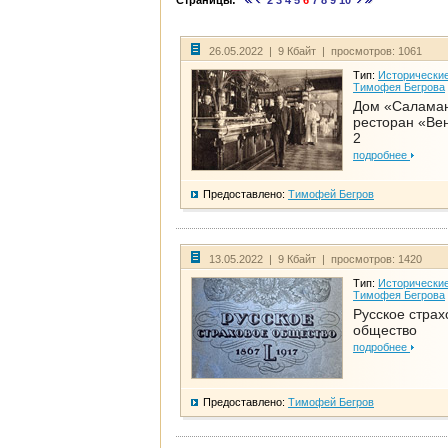
Страницы:
2
3
4
5
6
7
8
9
10
26.05.2022 | 9 Кбайт | просмотров: 1061
Тип:
Исторические
Тимофея Бегрова
Дом «Салама
ресторан «Вен
2
подробнее
Предоставлено:
Тимофей Бегров
13.05.2022 | 9 Кбайт | просмотров: 1420
Тип:
Исторические
Тимофея Бегрова
Русское страх
общество
подробнее
Предоставлено:
Тимофей Бегров