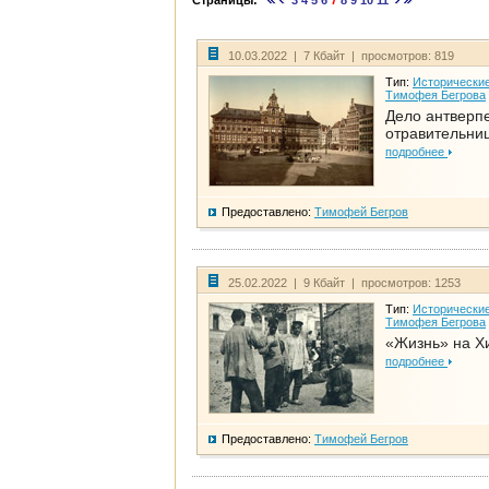
Страницы:
3
4
5
6
7
8
9
10
11
10.03.2022 | 7 Кбайт | просмотров: 819
Тип:
Исторические
Тимофея Бегрова
Дело антверп
отравительни
подробнее
Предоставлено:
Тимофей Бегров
25.02.2022 | 9 Кбайт | просмотров: 1253
Тип:
Исторические
Тимофея Бегрова
«Жизнь» на Х
подробнее
Предоставлено:
Тимофей Бегров