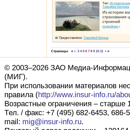
Тип:
Исторические
Тимофея Бегрова
Из истории вз
страхования 
строений
подробнее
Предоставлено:
Тимофей Бегров
Страницы:
3
4
5
6
7
8
9
10
11
© 2003–2026 ЗАО Медиа-Информаци
(МИГ).
При использовании материалов не
правила (
http://www.insur-info.ru/abo
Возрастные ограничения – старше 1
Тел. / факс: +7 (495) 682-6453, 686-5
mail:
mig@insur-info.ru
.