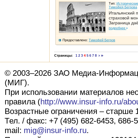
Тип:
Исторические
Тимофея Бегрова
Итальянский п
страховой мо
Заграница да
подробнее
Предоставлено:
Тимофей Бегров
Страницы:
1
2
3
4
5
6
7
8
© 2003–2026 ЗАО Медиа-Информаци
(МИГ).
При использовании материалов не
правила (
http://www.insur-info.ru/abo
Возрастные ограничения – старше 1
Тел. / факс: +7 (495) 682-6453, 686-5
mail:
mig@insur-info.ru
.