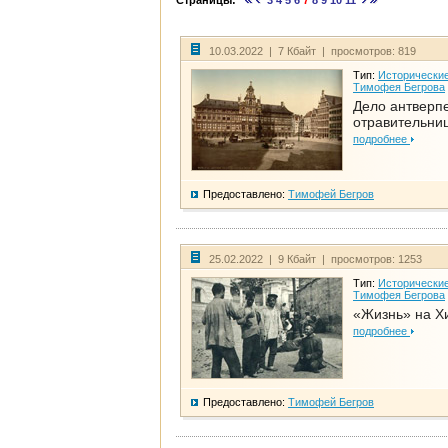
Страницы:
3
4
5
6
7
8
9
10
11
10.03.2022 | 7 Кбайт | просмотров: 819
Тип:
Исторические
Тимофея Бегрова
Дело антверп
отравительни
подробнее
Предоставлено:
Тимофей Бегров
25.02.2022 | 9 Кбайт | просмотров: 1253
Тип:
Исторические
Тимофея Бегрова
«Жизнь» на Х
подробнее
Предоставлено:
Тимофей Бегров