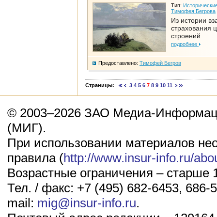
Тип:
Исторические
Тимофея Бегрова
Из истории вз
страхования 
строений
подробнее
Предоставлено:
Тимофей Бегров
Страницы:
3
4
5
6
7
8
9
10
11
© 2003–2026 ЗАО Медиа-Информаци
(МИГ).
При использовании материалов не
правила (
http://www.insur-info.ru/abo
Возрастные ограничения – старше 1
Тел. / факс: +7 (495) 682-6453, 686-5
mail:
mig@insur-info.ru
.