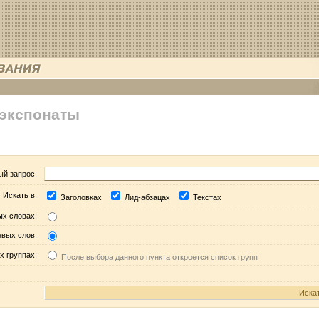
 экспонаты
ый запрос:
Искать в:
Заголовках
Лид-абзацах
Текстах
ых словах:
евых слов:
х группах:
После выбора данного пункта откроется список групп