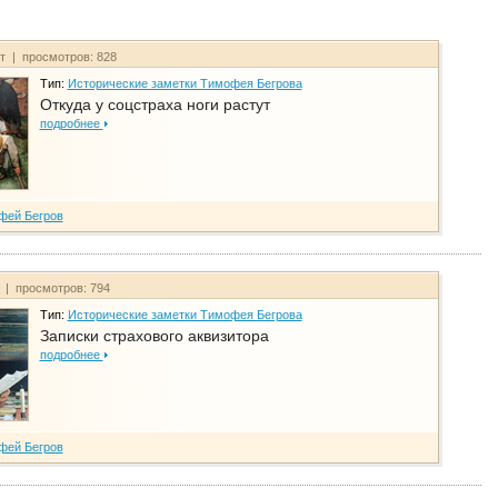
йт | просмотров: 828
Тип:
Исторические заметки Тимофея Бегрова
Откуда у соцстраха ноги растут
подробнее
фей Бегров
т | просмотров: 794
Тип:
Исторические заметки Тимофея Бегрова
Записки страхового аквизитора
подробнее
фей Бегров