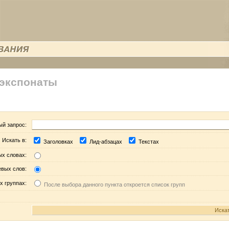
 экспонаты
ый запрос:
Искать в:
Заголовках
Лид-абзацах
Текстах
ых словах:
евых слов:
х группах:
После выбора данного пункта откроется список групп