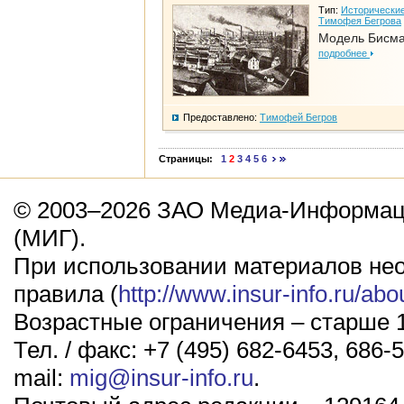
Тип:
Исторические
Тимофея Бегрова
Модель Бисм
подробнее
Предоставлено:
Тимофей Бегров
Страницы:
1
2
3
4
5
6
© 2003–2026 ЗАО Медиа-Информаци
(МИГ).
При использовании материалов не
правила (
http://www.insur-info.ru/abo
Возрастные ограничения – старше 1
Тел. / факс: +7 (495) 682-6453, 686-5
mail:
mig@insur-info.ru
.