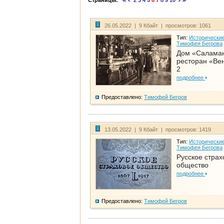
Страницы:
2
3
4
5
6
7
8
9
10
26.05.2022 | 9 Кбайт | просмотров: 1061
Тип:
Исторические
Тимофея Бегрова
Дом «Салама
ресторан «Вен
2
подробнее
Предоставлено:
Тимофей Бегров
13.05.2022 | 9 Кбайт | просмотров: 1419
Тип:
Исторические
Тимофея Бегрова
Русское страх
общество
подробнее
Предоставлено:
Тимофей Бегров