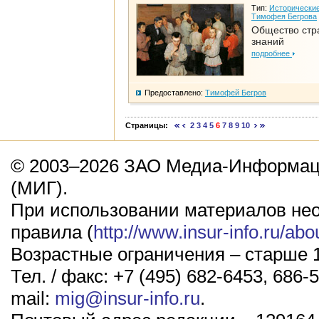
Тип:
Исторические
Тимофея Бегрова
Общество стр
знаний
подробнее
Предоставлено:
Тимофей Бегров
Страницы:
2
3
4
5
6
7
8
9
10
© 2003–2026 ЗАО Медиа-Информаци
(МИГ).
При использовании материалов не
правила (
http://www.insur-info.ru/abo
Возрастные ограничения – старше 1
Тел. / факс: +7 (495) 682-6453, 686-5
mail:
mig@insur-info.ru
.