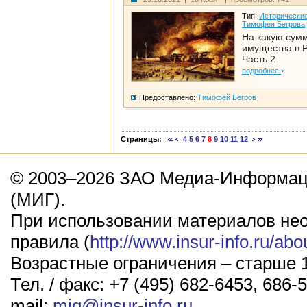
Тип:
Исторические
Тимофея Бегрова
На какую сум
имущества в Р
Часть 2
подробнее
Предоставлено:
Тимофей Бегров
Страницы:
4
5
6
7
8
9
10
11
12
© 2003–2026 ЗАО Медиа-Информаци
(МИГ).
При использовании материалов не
правила (
http://www.insur-info.ru/abo
Возрастные ограничения – старше 1
Тел. / факс: +7 (495) 682-6453, 686-5
mail:
mig@insur-info.ru
.