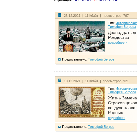
Страницы:
4
5
6
7
8
9
10
11
12
23.12.2021 | 11 Кбайт | просмотров: 767
Тип:
Исторические
Тимофея Бегрова
Двенадцать д
Рождества
подробнее
Предоставлено:
Тимофей Бегров
10.12.2021 | 11 Кбайт | просмотров: 921
Тип:
Исторические
Тимофея Бегрова
Жизнь Замеча
Страховщиков
воздухоплаван
Родных
подробнее
Предоставлено:
Тимофей Бегров