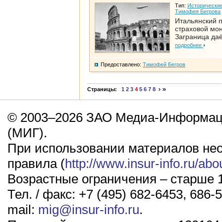
Тип:
Исторические
Тимофея Бегрова
Итальянский п
страховой мо
Заграница да
подробнее
Предоставлено:
Тимофей Бегров
Страницы:
1
2
3
4
5
6
7
8
© 2003–2026 ЗАО Медиа-Информаци
(МИГ).
При использовании материалов не
правила (
http://www.insur-info.ru/abo
Возрастные ограничения – старше 1
Тел. / факс: +7 (495) 682-6453, 686-5
mail:
mig@insur-info.ru
.