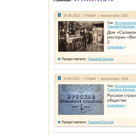
Страницы:
2
3
4
5
6
7
8
9
10
26.05.2022 | 9 Кбайт | просмотров: 1061
Тип:
Исторические
Тимофея Бегрова
Дом «Салама
ресторан «Вен
2
подробнее
Предоставлено:
Тимофей Бегров
13.05.2022 | 9 Кбайт | просмотров: 1419
Тип:
Исторические
Тимофея Бегрова
Русское страх
общество
подробнее
Предоставлено:
Тимофей Бегров