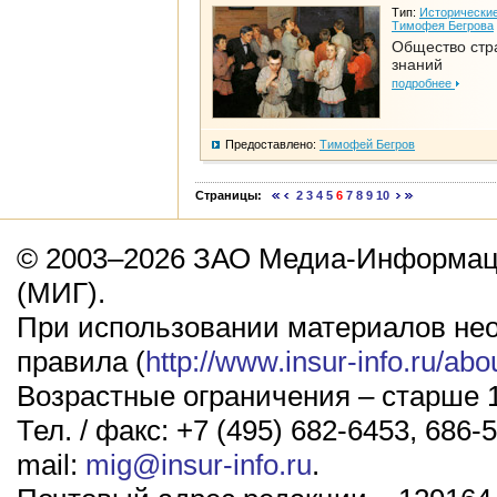
Тип:
Исторические
Тимофея Бегрова
Общество стр
знаний
подробнее
Предоставлено:
Тимофей Бегров
Страницы:
2
3
4
5
6
7
8
9
10
© 2003–2026 ЗАО Медиа-Информаци
(МИГ).
При использовании материалов не
правила (
http://www.insur-info.ru/abo
Возрастные ограничения – старше 1
Тел. / факс: +7 (495) 682-6453, 686-5
mail:
mig@insur-info.ru
.