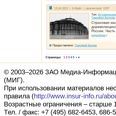
13.04.2023 | 6 Кбайт | просмотров: 1297
Тип:
Исторические
Тимофея Бегрова
Страховая кас
дореволюцио
России. Часть
подробнее
Предоставлено:
Тимофей Бегров
Страницы:
1
2
3
4
5
© 2003–2026 ЗАО Медиа-Информаци
(МИГ).
При использовании материалов не
правила (
http://www.insur-info.ru/abo
Возрастные ограничения – старше 1
Тел. / факс: +7 (495) 682-6453, 686-5