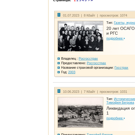
Страницы:
1
2
3
4
5
01.07.2023 | 8 Кбайт | просмотров: 1074
Тип:
Газеты, журн
20 лет ОСАГО.
и РГС
подробнее
Владелец :
Росгосстрах
Предоставлено:
Росгосстрах
Название страховой организации:
Госстрах
Год:
2003
10.06.2023 | 7 Кбайт | просмотров: 1031
Тип:
Исторические
Тимофея Бегрова
Ликвидация ог
1
подробнее
Предоставлено:
Тимофей Бегров