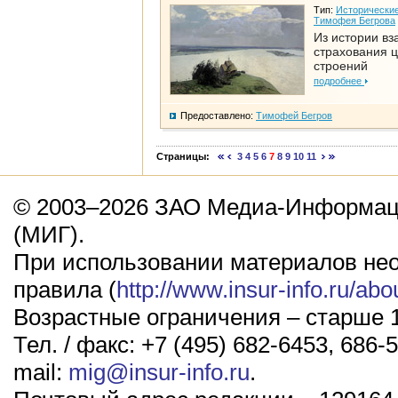
Тип:
Исторические
Тимофея Бегрова
Из истории вз
страхования 
строений
подробнее
Предоставлено:
Тимофей Бегров
Страницы:
3
4
5
6
7
8
9
10
11
© 2003–2026 ЗАО Медиа-Информаци
(МИГ).
При использовании материалов не
правила (
http://www.insur-info.ru/abo
Возрастные ограничения – старше 1
Тел. / факс: +7 (495) 682-6453, 686-5
mail:
mig@insur-info.ru
.