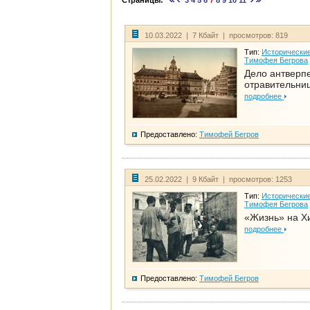
Страницы:
3
4
5
6
7
8
9
10
11
10.03.2022 | 7 Кбайт | просмотров: 819
Тип:
Исторические
Тимофея Бегрова
Дело антверп
отравительни
подробнее
Предоставлено:
Тимофей Бегров
25.02.2022 | 9 Кбайт | просмотров: 1253
Тип:
Исторические
Тимофея Бегрова
«Жизнь» на Х
подробнее
Предоставлено:
Тимофей Бегров