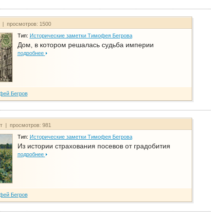
т | просмотров: 1500
Тип:
Исторические заметки Тимофея Бегрова
Дом, в котором решалась судьба империи
подробнее
фей Бегров
йт | просмотров: 981
Тип:
Исторические заметки Тимофея Бегрова
Из истории страхования посевов от градобития
подробнее
фей Бегров