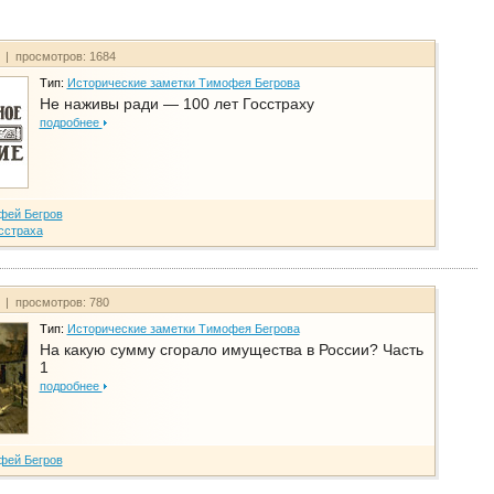
т | просмотров: 1684
Тип:
Исторические заметки Тимофея Бегрова
Не наживы ради — 100 лет Госстраху
подробнее
фей Бегров
сстраха
т | просмотров: 780
Тип:
Исторические заметки Тимофея Бегрова
На какую сумму сгорало имущества в России? Часть
1
подробнее
фей Бегров