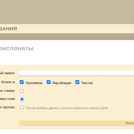
 экспонаты
ый запрос:
Искать в:
Заголовках
Лид-абзацах
Текстах
ых словах:
евых слов:
х группах:
После выбора данного пункта откроется список групп