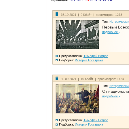
Страницы:
5
6
7
8
9
10
11
12
13
15.10.2021 | 9 Кбайт | просмотров: 1278
Тип:
Исторически
Первый Всесо
подробнее
Предоставлено:
Тимофей Бегров
Подборка:
История Госстраха
30.09.2021 | 10 Кбайт | просмотров: 1424
Тип:
Исторически
От национали
подробнее
Предоставлено:
Тимофей Бегров
Подборка:
История Госстраха