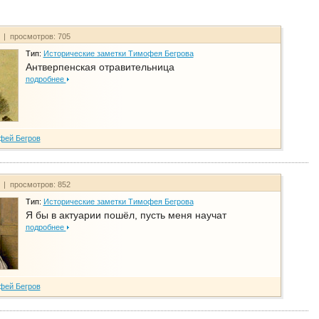
т | просмотров: 705
Тип:
Исторические заметки Тимофея Бегрова
Антверпенская отравительница
подробнее
фей Бегров
т | просмотров: 852
Тип:
Исторические заметки Тимофея Бегрова
Я бы в актуарии пошёл, пусть меня научат
подробнее
фей Бегров