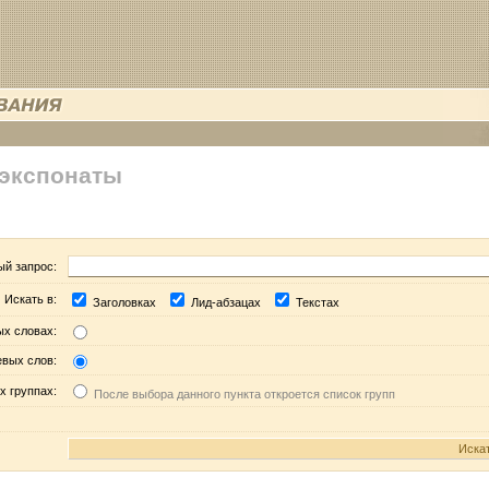
 экспонаты
ый запрос:
Искать в:
Заголовках
Лид-абзацах
Текстах
ых словах:
евых слов:
х группах:
После выбора данного пункта откроется список групп