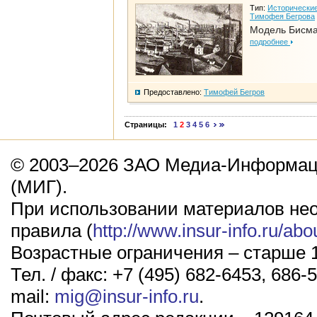
Тип:
Исторические
Тимофея Бегрова
Модель Бисм
подробнее
Предоставлено:
Тимофей Бегров
Страницы:
1
2
3
4
5
6
© 2003–2026 ЗАО Медиа-Информаци
(МИГ).
При использовании материалов не
правила (
http://www.insur-info.ru/abo
Возрастные ограничения – старше 1
Тел. / факс: +7 (495) 682-6453, 686-5
mail:
mig@insur-info.ru
.