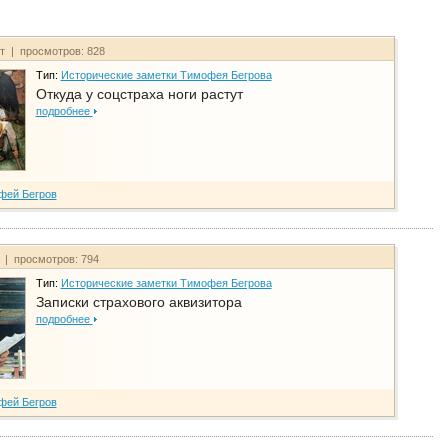
йт | просмотров: 828
Тип:
Исторические заметки Тимофея Бегрова
Откуда у соцстраха ноги растут
подробнее
фей Бегров
т | просмотров: 794
Тип:
Исторические заметки Тимофея Бегрова
Записки страхового аквизитора
подробнее
фей Бегров