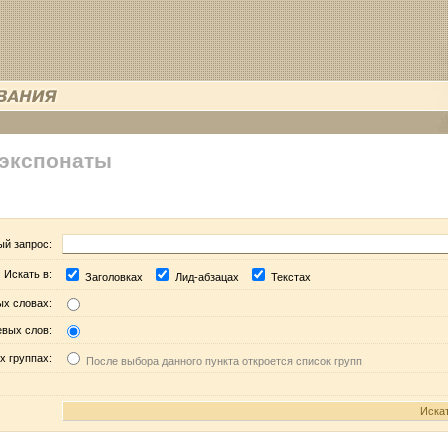
 экспонаты
ый запрос:
Искать в:
Заголовках
Лид-абзацах
Текстах
ых словах:
евых слов:
х группах:
После выбора данного пункта откроется список групп