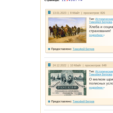
Страницы:
1
2
3
4
5
6
7
13.01.2023 | 8 Кбайт | просмотров: 826
Тип:
Исторические
Тимофея Бегрова
Хлеба и соци
страхования!
подробнее
Предоставлено:
Тимофей Бегров
24.12.2022 | 10 Кбайт | просмотров: 648
Тип:
Исторические
Тимофея Бегрова
О мелком шр
полисных усл
подробнее
Предоставлено:
Тимофей Бегров