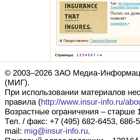
Тип:
Исторические
Тимофея Бегрова
Полис на дож
повезёт
подробнее
Предоставлено:
Тимофей Бегров
Страницы:
1
2
3
4
5
6
7
© 2003–2026 ЗАО Медиа-Информаци
(МИГ).
При использовании материалов не
правила (
http://www.insur-info.ru/abo
Возрастные ограничения – старше 1
Тел. / факс: +7 (495) 682-6453, 686-5
mail:
mig@insur-info.ru
.