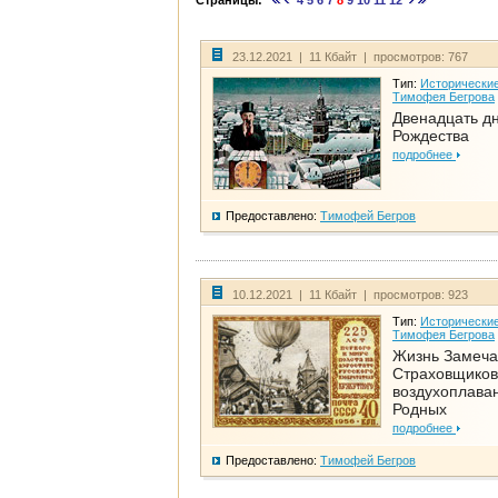
Страницы:
4
5
6
7
8
9
10
11
12
23.12.2021 | 11 Кбайт | просмотров: 767
Тип:
Исторические
Тимофея Бегрова
Двенадцать д
Рождества
подробнее
Предоставлено:
Тимофей Бегров
10.12.2021 | 11 Кбайт | просмотров: 923
Тип:
Исторические
Тимофея Бегрова
Жизнь Замеча
Страховщиков
воздухоплаван
Родных
подробнее
Предоставлено:
Тимофей Бегров