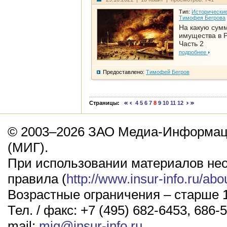
Тип:
Исторические
Тимофея Бегрова
На какую сум
имущества в Р
Часть 2
подробнее
Предоставлено:
Тимофей Бегров
Страницы:
4
5
6
7
8
9
10
11
12
© 2003–2026 ЗАО Медиа-Информаци
(МИГ).
При использовании материалов не
правила (
http://www.insur-info.ru/abo
Возрастные ограничения – старше 1
Тел. / факс: +7 (495) 682-6453, 686-5
mail:
mig@insur-info.ru
.