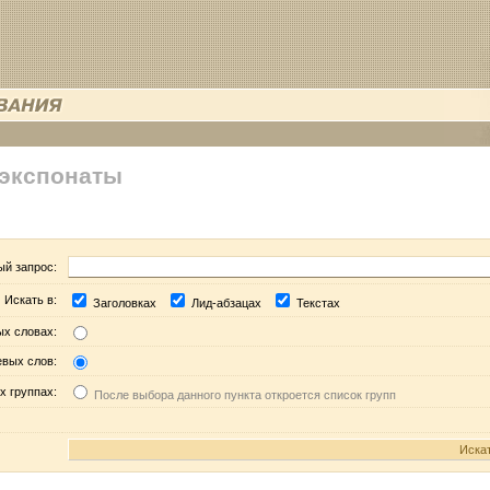
 экспонаты
ый запрос:
Искать в:
Заголовках
Лид-абзацах
Текстах
ых словах:
евых слов:
х группах:
После выбора данного пункта откроется список групп