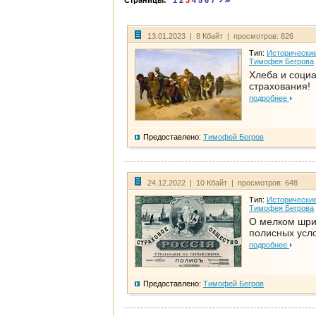
Страницы:
1
2
3
4
5
6
7
13.01.2023 | 8 Кбайт | просмотров: 826
Тип:
Исторические
Тимофея Бегрова
Хлеба и соци
страхования!
подробнее
Предоставлено:
Тимофей Бегров
24.12.2022 | 10 Кбайт | просмотров: 648
Тип:
Исторические
Тимофея Бегрова
О мелком шр
полисных усл
подробнее
Предоставлено:
Тимофей Бегров