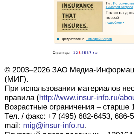
Тип:
Исторические
Тимофея Бегрова
Полис на дож
повезёт
подробнее
Предоставлено:
Тимофей Бегров
Страницы:
1
2
3
4
5
6
7
© 2003–2026 ЗАО Медиа-Информаци
(МИГ).
При использовании материалов не
правила (
http://www.insur-info.ru/abo
Возрастные ограничения – старше 1
Тел. / факс: +7 (495) 682-6453, 686-5
mail:
mig@insur-info.ru
.