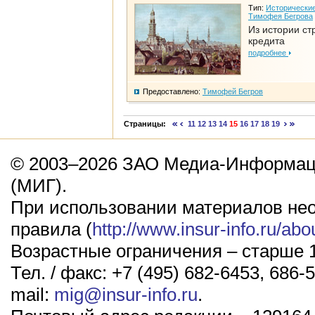
Тип:
Исторические
Тимофея Бегрова
Из истории ст
кредита
подробнее
Предоставлено:
Тимофей Бегров
Страницы:
11
12
13
14
15
16
17
18
19
© 2003–2026 ЗАО Медиа-Информаци
(МИГ).
При использовании материалов не
правила (
http://www.insur-info.ru/abo
Возрастные ограничения – старше 1
Тел. / факс: +7 (495) 682-6453, 686-5
mail:
mig@insur-info.ru
.