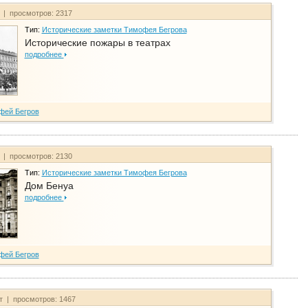
т | просмотров: 2317
Тип:
Исторические заметки Тимофея Бегрова
Исторические пожары в театрах
подробнее
фей Бегров
т | просмотров: 2130
Тип:
Исторические заметки Тимофея Бегрова
Дом Бенуа
подробнее
фей Бегров
йт | просмотров: 1467