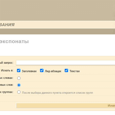
 экспонаты
ый запрос:
Искать в:
Заголовках
Лид-абзацах
Текстах
ых словах:
евых слов:
х группах:
После выбора данного пункта откроется список групп