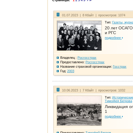
Страницы:
1
2
3
4
5
01.07.2023 | 8 Кбайт | просмотров: 1074
Тип:
Газеты, журн
20 лет ОСАГО.
и РГС
подробнее
Владелец :
Росгосстрах
Предоставлено:
Росгосстрах
Название страховой организации:
Госстрах
Год:
2003
10.06.2023 | 7 Кбайт | просмотров: 1032
Тип:
Исторические
Тимофея Бегрова
Ликвидация ог
1
подробнее
Предоставлено:
Тимофей Бегров