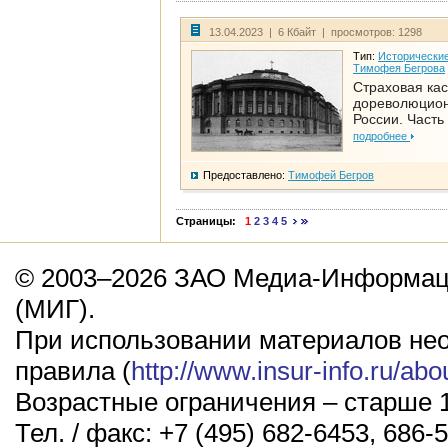
13.04.2023 | 6 Кбайт | просмотров: 1298
Тип:
Исторические
Тимофея Бегрова
Страховая кас
дореволюцио
России. Часть
подробнее
Предоставлено:
Тимофей Бегров
Страницы:
1
2
3
4
5
© 2003–2026 ЗАО Медиа-Информаци
(МИГ).
При использовании материалов не
правила (
http://www.insur-info.ru/abo
Возрастные ограничения – старше 1
Тел. / факс: +7 (495) 682-6453, 686-5