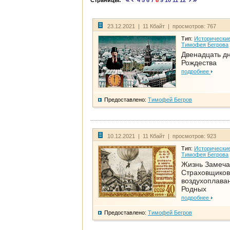
Страницы:
4
5
6
7
8
9
10
11
12
23.12.2021 | 11 Кбайт | просмотров: 767
Тип:
Исторические
Тимофея Бегрова
Двенадцать д
Рождества
подробнее
Предоставлено:
Тимофей Бегров
10.12.2021 | 11 Кбайт | просмотров: 923
Тип:
Исторические
Тимофея Бегрова
Жизнь Замеча
Страховщиков
воздухоплаван
Родных
подробнее
Предоставлено:
Тимофей Бегров