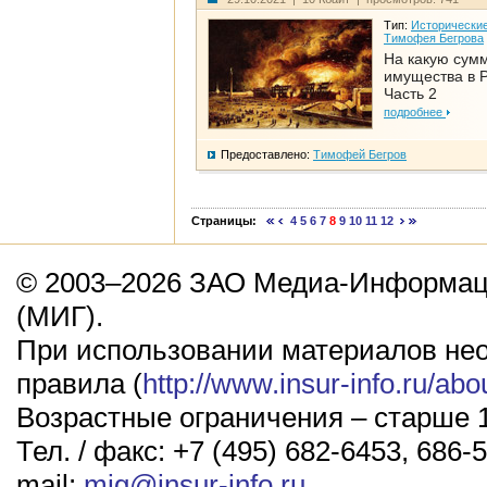
Тип:
Исторические
Тимофея Бегрова
На какую сум
имущества в Р
Часть 2
подробнее
Предоставлено:
Тимофей Бегров
Страницы:
4
5
6
7
8
9
10
11
12
© 2003–2026 ЗАО Медиа-Информаци
(МИГ).
При использовании материалов не
правила (
http://www.insur-info.ru/abo
Возрастные ограничения – старше 1
Тел. / факс: +7 (495) 682-6453, 686-5
mail:
mig@insur-info.ru
.