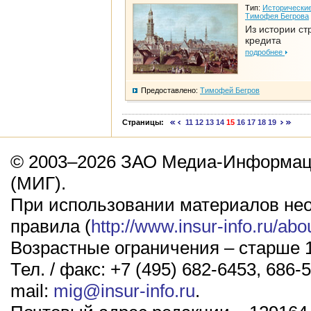
Тип:
Исторические
Тимофея Бегрова
Из истории ст
кредита
подробнее
Предоставлено:
Тимофей Бегров
Страницы:
11
12
13
14
15
16
17
18
19
© 2003–2026 ЗАО Медиа-Информаци
(МИГ).
При использовании материалов не
правила (
http://www.insur-info.ru/abo
Возрастные ограничения – старше 1
Тел. / факс: +7 (495) 682-6453, 686-5
mail:
mig@insur-info.ru
.