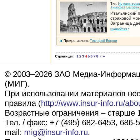
Тип:
Исторические
Тимофея Бегрова
Итальянский п
страховой мо
Заграница да
подробнее
Предоставлено:
Тимофей Бегров
Страницы:
1
2
3
4
5
6
7
8
© 2003–2026 ЗАО Медиа-Информаци
(МИГ).
При использовании материалов не
правила (
http://www.insur-info.ru/abo
Возрастные ограничения – старше 1
Тел. / факс: +7 (495) 682-6453, 686-5
mail:
mig@insur-info.ru
.