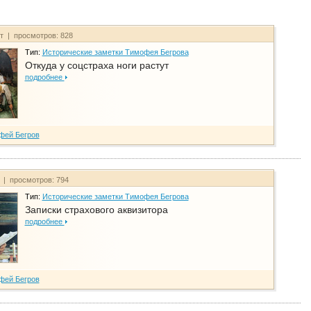
йт | просмотров: 828
Тип:
Исторические заметки Тимофея Бегрова
Откуда у соцстраха ноги растут
подробнее
фей Бегров
т | просмотров: 794
Тип:
Исторические заметки Тимофея Бегрова
Записки страхового аквизитора
подробнее
фей Бегров