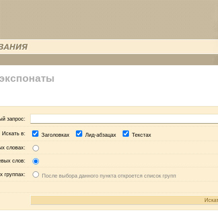
 экспонаты
ый запрос:
Искать в:
Заголовках
Лид-абзацах
Текстах
ых словах:
евых слов:
х группах:
После выбора данного пункта откроется список групп