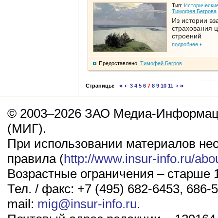
Тип:
Исторические
Тимофея Бегрова
Из истории вз
страхования 
строений
подробнее
Предоставлено:
Тимофей Бегров
Страницы:
3
4
5
6
7
8
9
10
11
© 2003–2026 ЗАО Медиа-Информаци
(МИГ).
При использовании материалов не
правила (
http://www.insur-info.ru/abo
Возрастные ограничения – старше 1
Тел. / факс: +7 (495) 682-6453, 686-5
mail:
mig@insur-info.ru
.